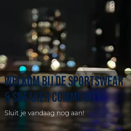
WELKOM BIJ DE sportswear
& sneaker community
Sluit je vandaag nog aan!